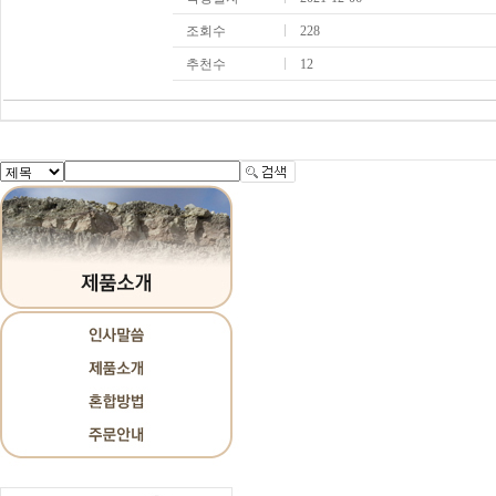
조회수
228
추천수
12