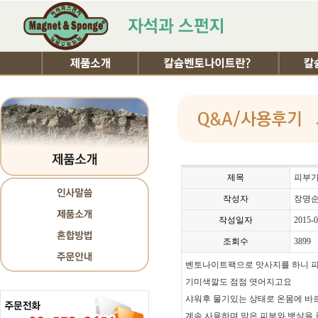
제목
피부가
작성자
장명
작성일자
2015-0
조회수
3899
벤토나이트팩으로 맛사지를 하니 
기미색깔도 점점 엿어지고요
샤워후 물기있는 상태로 온몸에 바
계속 사용하며 맑은 피부와 뱃살을