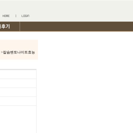
>칼슘벤토나이트효능